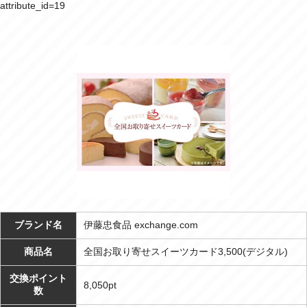
attribute_id=19
ブランド名
伊藤忠食品 exchange.com
商品名
全国お取り寄せスイーツカード3,500(デジタル)
交換ポイント
8,050pt
数